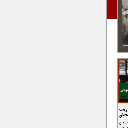
اومت
ثمان
جام شده، مروان